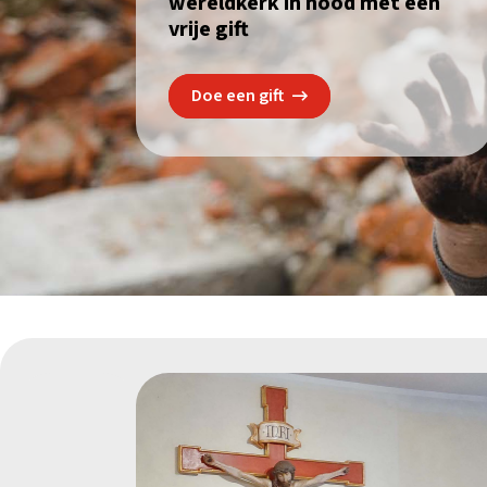
wereldkerk in nood met een
vrije gift
Doe een gift