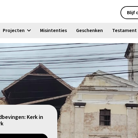
Blijf
Projecten
Misintenties
Geschenken
Testament
dbevingen: Kerk in
rk