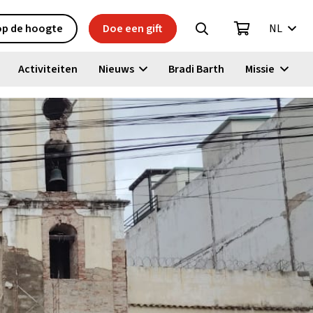
 op de hoogte
Doe een gift
NL
Activiteiten
Nieuws
Bradi Barth
Missie